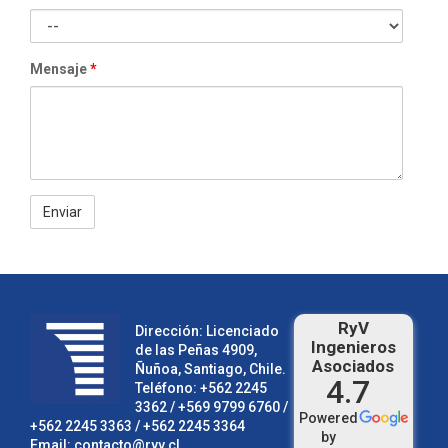
Mensaje
*
RyV
Dirección: Licenciado
Ingenieros
de las Peñas 4909,
Asociados
Ñuñoa, Santiago, Chile.
4.7
Teléfono:
+562 2245
3362
/ +569 9799 6760 /
Powered
+562 2245 3363
/
+562 2245 3364
by
Email:
contacto@ryv.cl