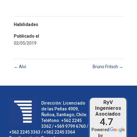
Habilidades
Publicado el
02/05/2019
←
Alvi
Bruno Fritsch
→
RyV
Dirección: Licenciado
Ingenieros
de las Peñas 4909,
Asociados
Ñuñoa, Santiago, Chile.
4.7
Teléfono:
+562 2245
3362
/ +569 9799 6760 /
Powered
+562 2245 3363
/
+562 2245 3364
by