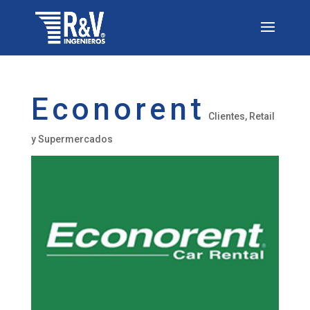
Econorent
Clientes
,
Retail
y Supermercados