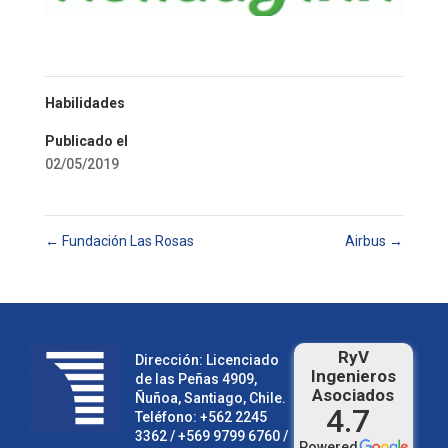
Habilidades
Publicado el
02/05/2019
←
Fundación Las Rosas
Airbus
→
RyV
Dirección: Licenciado
Ingenieros
de las Peñas 4909,
Asociados
Ñuñoa, Santiago, Chile.
4.7
Teléfono:
+562 2245
3362
/ +569 9799 6760 /
Powered