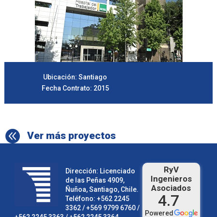
Ubicación: Santiago
Fecha Contrato: 2015

Ver más proyectos
RyV
Dirección: Licenciado
Ingenieros
de las Peñas 4909,
Asociados
Ñuñoa, Santiago, Chile.
4.7
Teléfono:
+562 2245
3362
/ +569 9799 6760 /
Powered
+562 2245 3363
/
+562 2245 3364