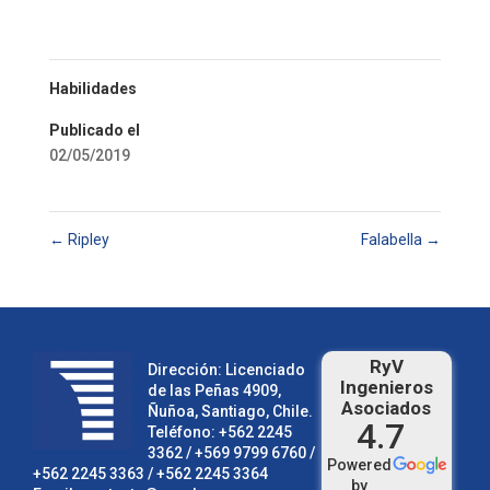
Habilidades
Publicado el
02/05/2019
←
Ripley
Falabella
→
RyV
Dirección: Licenciado
Ingenieros
de las Peñas 4909,
Asociados
Ñuñoa, Santiago, Chile.
4.7
Teléfono:
+562 2245
3362
/ +569 9799 6760 /
Powered
+562 2245 3363
/
+562 2245 3364
by