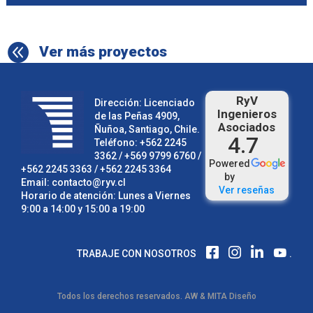

Ver más proyectos
RyV
Dirección: Licenciado
Ingenieros
de las Peñas 4909,
Asociados
Ñuñoa, Santiago, Chile.
4.7
Teléfono:
+562 2245
3362
/ +569 9799 6760 /
Powered
+562 2245 3363
/
+562 2245 3364
by
Email:
contacto@ryv.cl
Ver reseñas
Horario de atención: Lunes a Viernes
9:00 a 14:00 y 15:00 a 19:00
F
I
L
TRABAJE CON NOSOTROS
.
A
N
I
C
S
N
E
T
K
Todos los derechos reservados.
AW
&
MITA Diseño
B
A
E