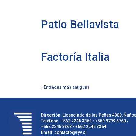
Patio Bellavista
Factoría Italia
« Entradas más antiguas
Dirección: Licenciado de las Peñas 4909, Ñuñoa,
Teléfono:
+562 2245 3362
/ +569 9799 6760 /
+562 2245 3363
/
+562 2245 3364
Email:
contacto@ryv.cl