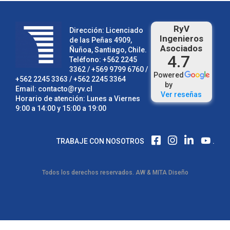
RyV
Dirección: Licenciado
Ingenieros
de las Peñas 4909,
Asociados
Ñuñoa, Santiago, Chile.
4.7
Teléfono:
+562 2245
3362
/ +569 9799 6760 /
Powered
+562 2245 3363
/
+562 2245 3364
by
Email:
contacto@ryv.cl
Ver reseñas
Horario de atención: Lunes a Viernes
9:00 a 14:00 y 15:00 a 19:00
F
I
L
TRABAJE CON NOSOTROS
.
A
N
I
C
S
N
E
T
K
Todos los derechos reservados.
AW
&
MITA Diseño
B
A
E
O
G
D
O
R
I
K
A
N
M