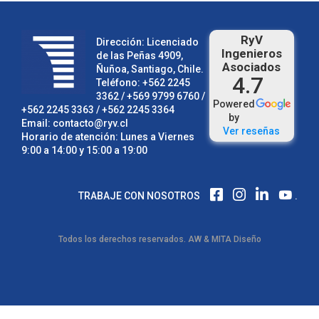
RyV
Dirección: Licenciado
Ingenieros
de las Peñas 4909,
Asociados
Ñuñoa, Santiago, Chile.
4.7
Teléfono:
+562 2245
3362
/ +569 9799 6760 /
Powered
+562 2245 3363
/
+562 2245 3364
by
Email:
contacto@ryv.cl
Ver reseñas
Horario de atención: Lunes a Viernes
9:00 a 14:00 y 15:00 a 19:00
F
I
L
TRABAJE CON NOSOTROS
.
A
N
I
C
S
N
E
T
K
Todos los derechos reservados.
AW
&
MITA Diseño
B
A
E
O
G
D
O
R
I
K
A
N
M