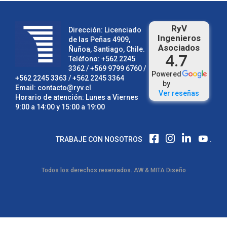
RyV
Dirección: Licenciado
Ingenieros
de las Peñas 4909,
Asociados
Ñuñoa, Santiago, Chile.
4.7
Teléfono:
+562 2245
3362
/ +569 9799 6760 /
Powered
+562 2245 3363
/
+562 2245 3364
by
Email:
contacto@ryv.cl
Ver reseñas
Horario de atención: Lunes a Viernes
9:00 a 14:00 y 15:00 a 19:00
F
I
L
TRABAJE CON NOSOTROS
.
A
N
I
C
S
N
E
T
K
Todos los derechos reservados.
AW
&
MITA Diseño
B
A
E
O
G
D
O
R
I
K
A
N
M