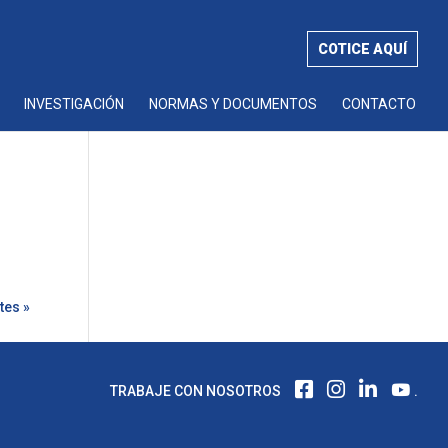
COTICE AQUÍ
INVESTIGACIÓN
NORMAS Y DOCUMENTOS
CONTACTO
tes »
F
I
L
TRABAJE CON NOSOTROS
.
A
N
I
C
S
N
E
T
K