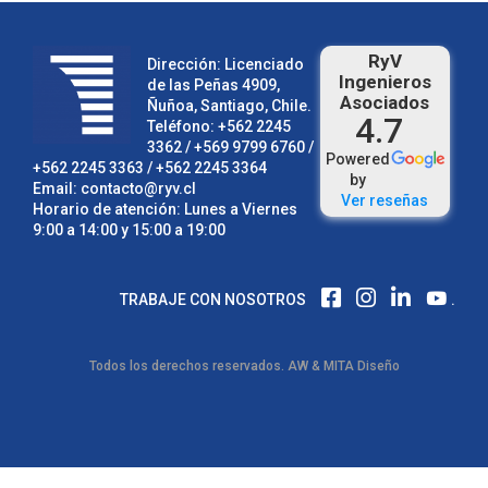
RyV
Dirección: Licenciado
Ingenieros
de las Peñas 4909,
Asociados
Ñuñoa, Santiago, Chile.
4.7
Teléfono:
+562 2245
3362
/ +569 9799 6760 /
Powered
+562 2245 3363
/
+562 2245 3364
by
Email:
contacto@ryv.cl
Ver reseñas
Horario de atención: Lunes a Viernes
9:00 a 14:00 y 15:00 a 19:00
F
I
L
TRABAJE CON NOSOTROS
.
A
N
I
C
S
N
E
T
K
Todos los derechos reservados.
AW
&
MITA Diseño
B
A
E
O
G
D
O
R
I
K
A
N
M