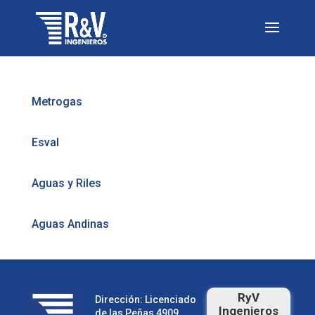
Metrogas
Esval
Aguas y Riles
Aguas Andinas
RyV
Dirección: Licenciado
Ingenieros
de las Peñas 4909,