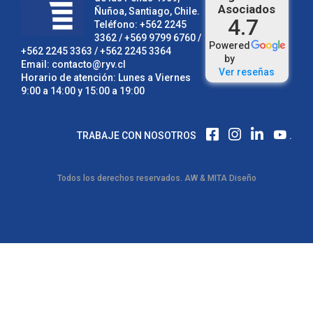
Asociados
Ñuñoa, Santiago, Chile.
4.7
Teléfono:
+562 2245
3362
/ +569 9799 6760 /
Powered
+562 2245 3363
/
+562 2245 3364
by
Email:
contacto@ryv.cl
Ver reseñas
Horario de atención: Lunes a Viernes
9:00 a 14:00 y 15:00 a 19:00
F
I
L
TRABAJE CON NOSOTROS
.
A
N
I
C
S
N
E
T
K
Todos los derechos reservados.
AW
&
MITA Diseño
B
A
E
O
G
D
O
R
I
K
A
N
M