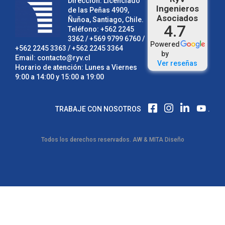
Dirección: Licenciado
Ingenieros
de las Peñas 4909,
Asociados
Ñuñoa, Santiago, Chile.
4.7
Teléfono:
+562 2245
3362
/ +569 9799 6760 /
Powered
+562 2245 3363
/
+562 2245 3364
by
Email:
contacto@ryv.cl
Ver reseñas
Horario de atención: Lunes a Viernes
9:00 a 14:00 y 15:00 a 19:00
F
I
L
TRABAJE CON NOSOTROS
.
A
N
I
C
S
N
E
T
K
Todos los derechos reservados.
AW
&
MITA Diseño
B
A
E
O
G
D
O
R
I
K
A
N
M